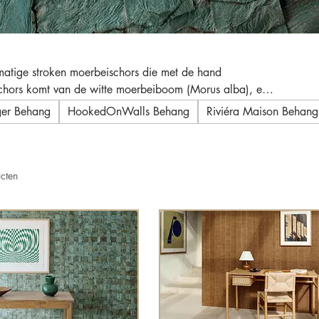
matige stroken moerbeischors die met de hand
 schors komt van de witte moerbeiboom (Morus alba), een
erp zijn naam aan te danken heeft.
nger Behang
HookedOnWalls Behang
Riviéra Maison Behang
cten