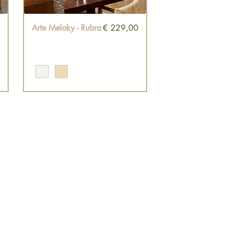
Snel overzicht
Prijs
0
Arte Melaky - Rubra
€ 229,00