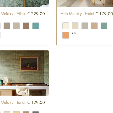
Snel overzicht
Snel overzicht
Prijs
Prijs
 Melaky - Alba
€ 229,00
Arte Melaky - Farini
€ 179,0
+4
Snel overzicht
Prijs
 Melaky - Tana
€ 129,00