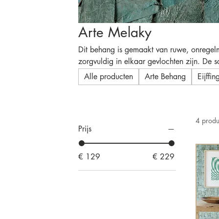
Arte Melaky
Dit behang is gemaakt van ruwe, onregel
zorgvuldig in elkaar gevlochten zijn. De
veelvoorkomende boomsoort waar het ontw
Alle producten
Arte Behang
Eijffi
4 produ
Prijs
€ 129
€ 229