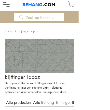
Home
Eijffinger Topaz
Eijffinger Topaz
De Topaz collectie van Eijffinger straalt luxe en
verfijning uit met een subtiele glans, elegante
patronen en rijke materialen. Geïnspireerd door
edelstenen, zijde en geslepen glas, geeft dit behang
je muren een chique, glinsterende uitstraling zonder
Alle producten
Arte Behang
Eijffinger Behang
te overdrijven. Denk aan zachte metallics, diepe
kleuren en fijne structuren die perfect passen in een