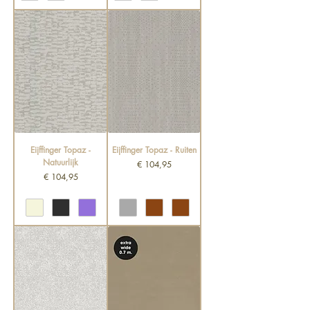
Eijffinger Topaz -
Eijffinger Topaz - Ruiten
Natuurlijk
Prijs
€ 104,95
Prijs
€ 104,95