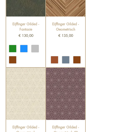
Eijffinger Gilded -
Eijffinger Gilded -
Fantasie
Geometrisch
Prijs
Prijs
€ 130,00
€ 135,00
Eijffinger Gilded -
Eijffinger Gilded -