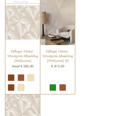
Eijffinger Gilded -
Eijffinger Gilded -
Wandgrote Afbeelding
Wandgrote Afbeelding
[Wallpower]
[Wallpower] (2)
Verkoopprijs
Prijs
Vanaf
€ 285,00
€ 815,00