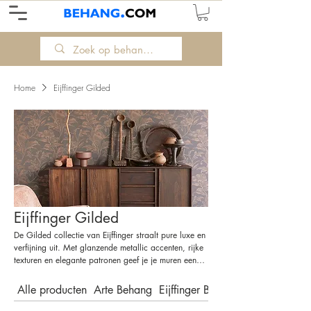
Home
Eijffinger Gilded
Eijffinger Gilded
De Gilded collectie van Eijffinger straalt pure luxe en
verfijning uit. Met glanzende metallic accenten, rijke
texturen en elegante patronen geef je je muren een
weelderige uitstraling. Denk aan fluweelzachte
structuren, goud- en koperdetails en diepe, warme
Alle producten
Arte Behang
Eijffinger Behang
kleuren die direct sfeer toevoegen aan je interieur.
Gilded is perfect voor wie houdt van glamour met