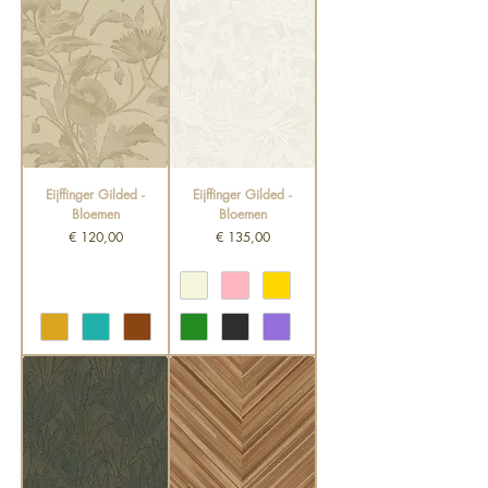
Eijffinger Gilded -
Eijffinger Gilded -
Bloemen
Bloemen
Prijs
Prijs
€ 120,00
€ 135,00