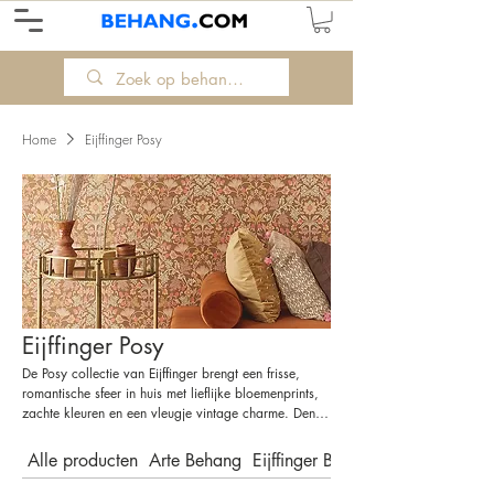
Home
Eijffinger Posy
Eijffinger Posy
De Posy collectie van Eijffinger brengt een frisse,
romantische sfeer in huis met lieflijke bloemenprints,
zachte kleuren en een vleugje vintage charme. Denk
aan kleine boeketten, fijne patronen en natuurlijke
tinten die warmte en gezelligheid uitstralen. Posy is
Alle producten
Arte Behang
Eijffinger Behang
perfect voor wie houdt van een lichte, vriendelijke
uitstraling en past prachtig in landelijke, klassieke of