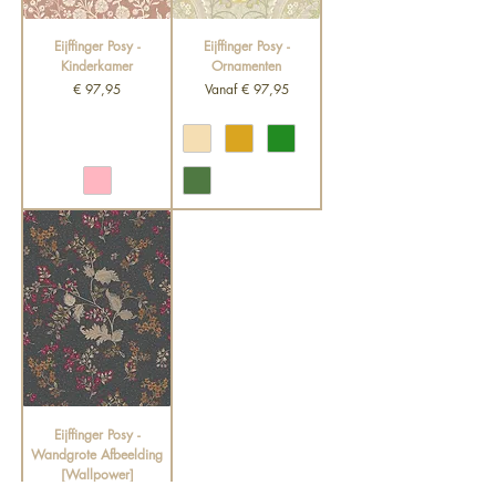
Eijffinger Posy -
Eijffinger Posy -
Kinderkamer
Ornamenten
Prijs
Verkoopprijs
€ 97,95
Vanaf
€ 97,95
Eijffinger Posy -
Wandgrote Afbeelding
[Wallpower]