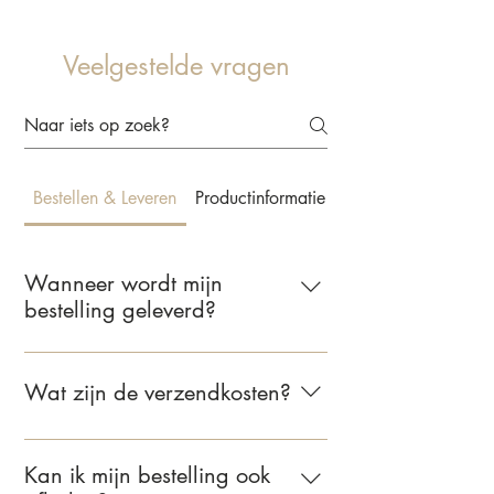
Veelgestelde vragen
Bestellen & Leveren
Productinformatie & Behangkeuze
Wanneer wordt mijn
bestelling geleverd?
Wij leveren jouw bestelling binnen 2 tot
5 werkdagen. Zodra je bestelling
Wat zijn de verzendkosten?
verzonden is, ontvang je een e-mail met
de bevestiging.
Voor bestellingen binnen Nederland
bedragen de verzendkosten €6,95.
Kan ik mijn bestelling ook