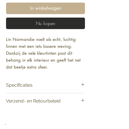
In winkelwagen
Nu kopen
Lin Normandie voelt als echt, luchtig
linnen met een iets lossere weving.
Dankzij de vele kleurtinten past dit
behang in elk interieur en geeft het net
dat beetje extra sfeer.
Specificaties
Product:
Verkoop per rol
Verzend- en Retourbeleid
Materiaal:
Behang op vlies
Lengte:
850 cm
Vandaag besteld, binnen 2-5 werkdagen in
Breedte:
70 cm
huis.
Afmetingen:
Rol van 8,50 m x 0,70 m =
Raadpleeg het verzend- en retourbeleid voor
6 m²