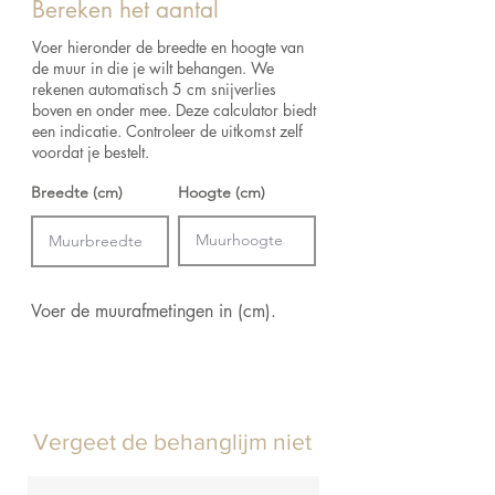
de retourvoorwaarden.
Bereken het aantal
Aanzet:
Vrije aanzet 0 cm
Kleur:
Keuze uit verschillende kleuren
Voer hieronder de breedte en hoogte van
Lijm:
Arte Clearpro of een dispersielijm van
de muur in die je wilt behangen. We
goede kwaliteit
rekenen automatisch 5 cm snijverlies
Hoe verlijmen: Product bevochtigen, muur
boven en onder mee. Deze calculator biedt
inlijmen
een indicatie. Controleer de uitkomst zelf
voordat je bestelt.
Breedte (cm)
Hoogte (cm)
Voer de muurafmetingen in (cm).
Vergeet de behanglijm niet