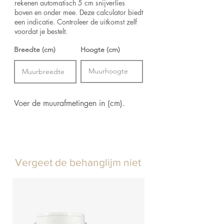
rekenen automatisch 5 cm snijverlies
Hoe verlijmen:
Product bevochtigen, muur
boven en onder mee. Deze calculator biedt
inlijmen
een indicatie. Controleer de uitkomst zelf
voordat je bestelt.
Breedte (cm)
Hoogte (cm)
Voer de muurafmetingen in (cm).
Vergeet de behanglijm niet