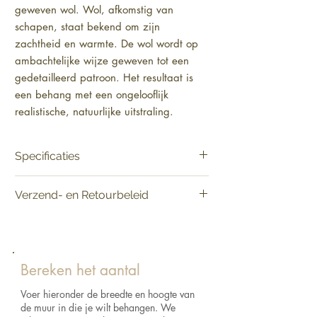
geweven wol. Wol, afkomstig van 
schapen, staat bekend om zijn 
zachtheid en warmte. De wol wordt op 
ambachtelijke wijze geweven tot een 
gedetailleerd patroon. Het resultaat is 
een behang met een ongelooflijk 
realistische, natuurlijke uitstraling.
Specificaties
Product:
Verkoop per rol
Verzend- en Retourbeleid
Materiaal:
Vinylbehang op papier
Lengte:
1005 cm
Vandaag besteld, binnen 2-5 werkdagen in
Breedte:
70 cm
huis.
Afmetingen:
Rol van 10,05 m x 0,70 m =
Raadpleeg het verzend- en retourbeleid voor
7,0 m²
de retourvoorwaarden.
Bereken het aantal
Aanzet:
Vrije aanzet 0 cm
Kleur:
Keuze uit verschillende kleuren
Voer hieronder de breedte en hoogte van
Lijm:
Arte Clearpro of een dispersielijm van
de muur in die je wilt behangen. We
goede kwaliteit