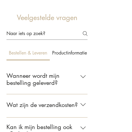
Veelgestelde vragen
Bestellen & Leveren
Productinformatie & Behangkeuze
Wanneer wordt mijn
bestelling geleverd?
Wij leveren jouw bestelling binnen 2 tot
5 werkdagen. Zodra je bestelling
Wat zijn de verzendkosten?
verzonden is, ontvang je een e-mail met
de bevestiging.
Voor bestellingen binnen Nederland
bedragen de verzendkosten €6,95.
Kan ik mijn bestelling ook