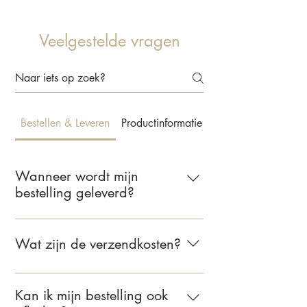
Veelgestelde vragen
Bestellen & Leveren
Productinformatie & Behangkeuze
Wanneer wordt mijn
bestelling geleverd?
Wij leveren jouw bestelling binnen 2 tot
5 werkdagen. Zodra je bestelling
Wat zijn de verzendkosten?
verzonden is, ontvang je een e-mail met
de bevestiging.
Voor bestellingen binnen Nederland
bedragen de verzendkosten €6,95.
Kan ik mijn bestelling ook