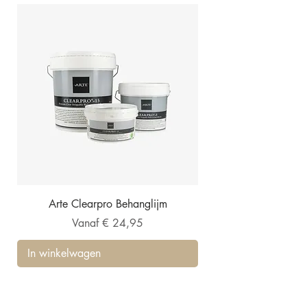
Arte Clearpro Behanglijm
Verkoopprijs
Vanaf
€ 24,95
In winkelwagen