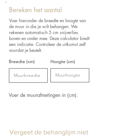
Raadpleeg het verzend- en retourbeleid voor
10 m²
de retourvoorwaarden.
Bereken het aantal
Aanzet:
Vrije aanzet 0 cm
Kleur:
Keuze uit verschillende kleuren
Voer hieronder de breedte en hoogte van
Lijm:
Arte Clearpro of een dispersielijm van
de muur in die je wilt behangen. We
goede kwaliteit
rekenen automatisch 5 cm snijverlies
Hoe verlijmen:
Methode 1: muur inlijmen en
boven en onder mee. Deze calculator biedt
banen bevochtigen. Methode 2: banen
een indicatie. Controleer de uitkomst zelf
inlijmen.
voordat je bestelt.
Breedte (cm)
Hoogte (cm)
Voer de muurafmetingen in (cm).
Vergeet de behanglijm niet