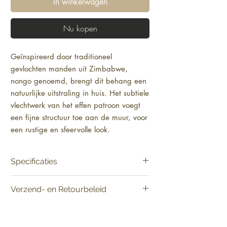
In winkelwagen
Nu kopen
Geïnspireerd door traditioneel
gevlochten manden uit Zimbabwe,
nongo genoemd, brengt dit behang een
natuurlijke uitstraling in huis. Het subtiele
vlechtwerk van het effen patroon voegt
een fijne structuur toe aan de muur, voor
een rustige en sfeervolle look.
Specificaties
Product:
Verkoop per rol
Verzend- en Retourbeleid
Materiaal:
Vinylbehang
Lengte:
1005 cm
Vandaag besteld, binnen 2-5 werkdagen in
Breedte:
100 cm
huis.
Afmetingen
: Rol van 10,05 m x 1,00 m =