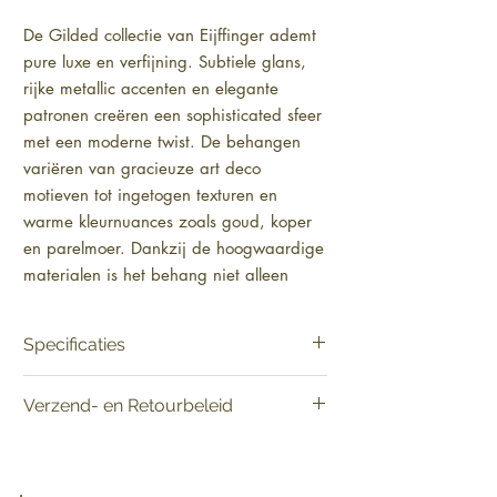
De Gilded collectie van Eijffinger ademt 
pure luxe en verfijning. Subtiele glans, 
rijke metallic accenten en elegante 
patronen creëren een sophisticated sfeer 
met een moderne twist. De behangen 
variëren van gracieuze art deco 
motieven tot ingetogen texturen en 
warme kleurnuances zoals goud, koper 
en parelmoer. Dankzij de hoogwaardige 
materialen is het behang niet alleen 
stijlvol maar ook duurzaam en 
gemakkelijk te onderhouden. Gilded 
Specificaties
komt uitstekend tot zijn recht in een 
woonkamer, slaapkamer of luxe 
Materiaal:
Vlies [Smartpaper]
Verzend- en Retourbeleid
ontvangstruimte waar je een vleugje 
Materiaal ondergrond:
Vlies [Smartpaper]
Product:
Verkoop per rol
glamour wilt toevoegen. Geef jouw 
Levering:
Vandaag besteld, binnen 2-5
Patroonhoogte:
geen
interieur een karakteristieke, tijdloze 
werkdagen in huis.
Lijmadvies:
Lijm voor vliesbehang
uitstraling met een majestueus accent.
Retourneren:
Raadpleeg het verzend- en