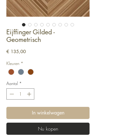
Eijffinger Gilded -
Geometrisch
Prijs
€ 135,00
Kleuren
*
Aantal
*
In winkelwagen
Nu kopen