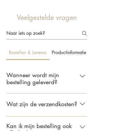
Veelgestelde vragen
Bestellen & Leveren
Productinformatie & Behangkeuze
Wanneer wordt mijn
bestelling geleverd?
Wij leveren jouw bestelling binnen 2 tot
5 werkdagen. Zodra je bestelling
Wat zijn de verzendkosten?
verzonden is, ontvang je een e-mail met
de bevestiging.
Voor bestellingen binnen Nederland
bedragen de verzendkosten €6,95.
Kan ik mijn bestelling ook