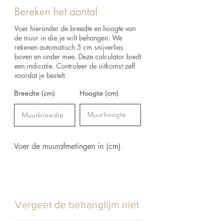
Lengte:
1000 cm
retourbeleid voor de retourvoorwaarden.
Bereken het aantal
Breedte:
52 cm
Afmetingen:
Rol van 10 m x 0.52 m = 5.2
Voer hieronder de breedte en hoogte van
m²
de muur in die je wilt behangen. We
rekenen automatisch 5 cm snijverlies
boven en onder mee. Deze calculator biedt
een indicatie. Controleer de uitkomst zelf
voordat je bestelt.
Breedte (cm)
Hoogte (cm)
Voer de muurafmetingen in (cm).
Vergeet de behanglijm niet