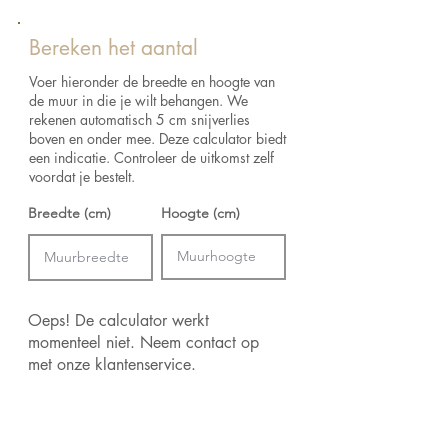
werkdagen in huis.
Lijmadvies:
Lijm voor zwaar behang
muren de allure van een echt kunstwerk.
Retourneren:
Raadpleeg het verzend- en
Lengte:
280 cm
retourbeleid voor de retourvoorwaarden.
Bereken het aantal
Breedte:
93 cm
Afmetingen:
Decor van 2.80 m lang x 0.93
Voer hieronder de breedte en hoogte van
m breed = 2.60 m²
de muur in die je wilt behangen. We
rekenen automatisch 5 cm snijverlies
boven en onder mee. Deze calculator biedt
een indicatie. Controleer de uitkomst zelf
voordat je bestelt.
Breedte (cm)
Hoogte (cm)
Oeps! De calculator werkt
momenteel niet. Neem contact op
met onze klantenservice.