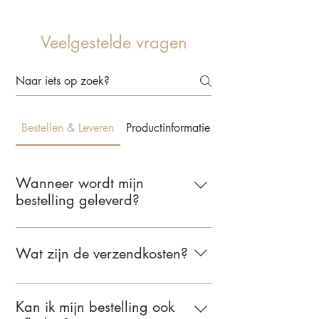
Veelgestelde vragen
Bestellen & Leveren
Productinformatie & Behangkeuze
Wanneer wordt mijn
bestelling geleverd?
Wij leveren jouw bestelling binnen 2 tot
5 werkdagen. Zodra je bestelling
Wat zijn de verzendkosten?
verzonden is, ontvang je een e-mail met
de bevestiging.
Voor bestellingen binnen Nederland
bedragen de verzendkosten €6,95.
Kan ik mijn bestelling ook