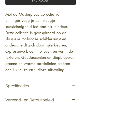
Met de Masterpiece collectie van 
Eijffinger voeg je een vleugje 
kunstzinnigheid toe aan elk interieur. 
Deze collectie is geïnspireerd op de 
klassieke Hollandse schilderkunst en 
onderscheidt zich door rijke kleuren, 
expressieve bloemmotieven en verfijnde 
texturen. Goudaccenten en diepblauwe, 
groene en warme aardetinten creëren 
een luxueuze en tijdloze uitstraling. 
Masterpiece-behang is vervaardigd met 
hoogwaardige materialen en afgewerkt 
Specificaties
met oog voor detail, waardoor het zowel 
elegant als duurzaam is. Perfect voor 
Materiaal:
*Digitaal behang
Verzend- en Retourbeleid
een stijlvolle woonkamer, een 
Materiaal ondergrond:
Vlies [Smartpaper]
Product:
Verkoop per decor
uitnodigende hal of een chique 
Levering:
Vandaag besteld, binnen 2-5
Patroonhoogte:
geen
slaapkamer. Kies Masterpiece en geef je 