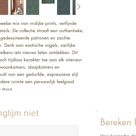
else mix van vrolijke prints, verfijnde 
ils. De collectie straalt een authentieke, 
jk gedessineerde patronen en zachte 
 Denk aan exotische vogels, sierlijke 
elkens iets nieuws laten ontdekken. Dit 
h tijdloos karakter toe aan elk interieur 
in woonkamers, slaapkamers en 
dt van een gedurfde, expressieve stijl 
dere ruimte een persoonlijk feelgood 
e muur.
glijm niet
Bereken 
Voer hieronder d