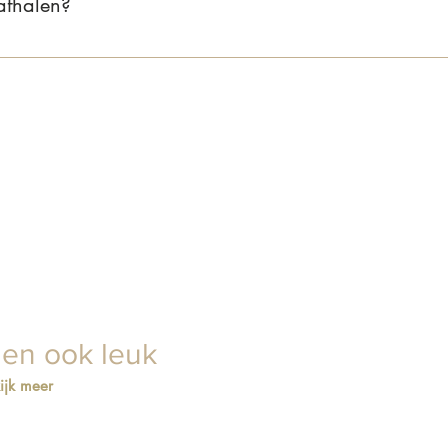
 afhalen?
lkom om je bestelling af te halen in onze showroom aan de Daltons
en, dan zorgen wij dat alles voor je klaarligt.
ien ook leuk
ijk meer