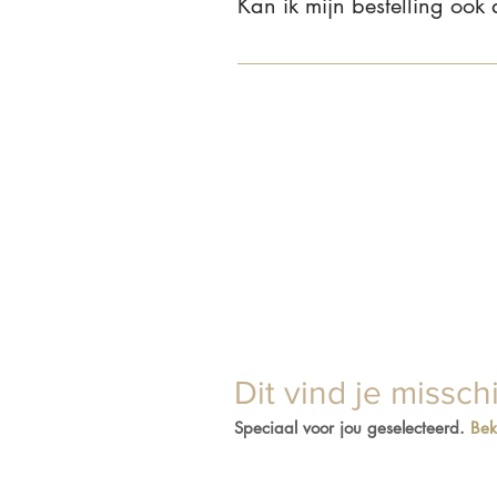
Kan ik mijn bestelling ook
Ja, dat kan! Je bent van harte we
je bestelling aan dat je wilt afhal
Dit vind je missch
Speciaal voor jou geselecteerd.
Bek