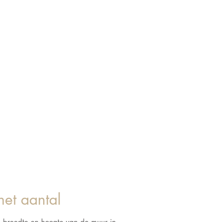
het aantal
e breedte en hoogte van de muur in