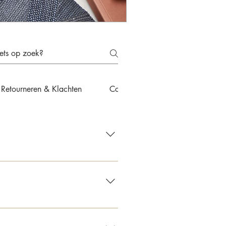
Retourneren & Klachten
Contact & Advies
een e-mail met de bevestiging.
kosten €12,50. Bij bestellingen