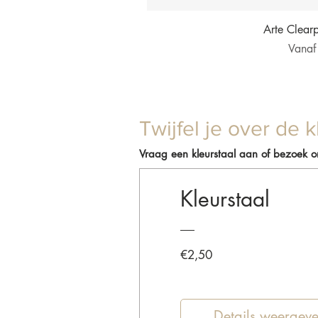
Snel 
Arte Clear
Verkoo
Vana
Twijfel je over de k
Vraag een kleurstaal aan of bezoek 
Kleurstaal
Prijs
€2,50
Details weergev