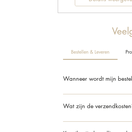
Veel
Bestellen & Leveren
Pr
Wanneer wordt mijn bestel
Wij leveren jouw bestelling binnen
Wat zijn de verzendkosten
Voor bestellingen binnen Nederla
van €75 of meer is de verzending 