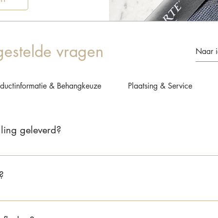
gestelde vragen
oductinformatie & Behangkeuze
Plaatsing & Service
ling geleverd?
 2 tot 5 werkdagen. Zodra je bestelling verzonden is, ontvang je 
?
nd bedragen de verzendkosten €6,95. Voor België zijn de verzend
gratis, zowel in Nederland als België.