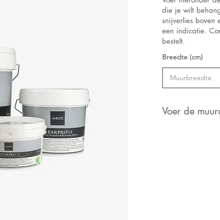
die je wilt beha
snijverlies boven
een indicatie. Con
bestelt.
Breedte (cm)
Voer de muura