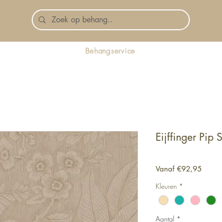
Behangservice
Eijffinger Pip 
Verkoo
Vanaf
€92,95
Kleuren
*
Aantal
*