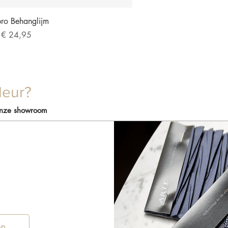
overzicht
pro Behanglijm
pprijs
f
€ 24,95
leur?
onze showroom
en