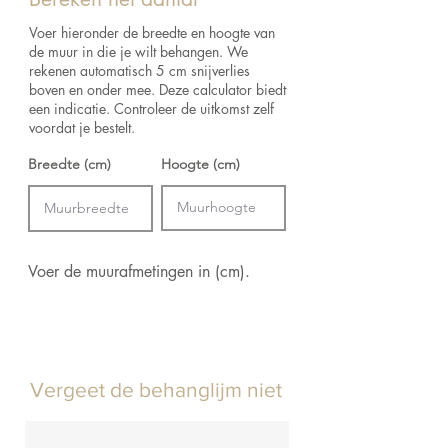
Breedte:
52 cm
Afmetingen:
Rol van 10 m x 0.52 m = 5.2
Voer hieronder de breedte en hoogte van
m²
de muur in die je wilt behangen. We
rekenen automatisch 5 cm snijverlies
boven en onder mee. Deze calculator biedt
een indicatie. Controleer de uitkomst zelf
voordat je bestelt.
Breedte (cm)
Hoogte (cm)
Voer de muurafmetingen in (cm).
Vergeet de behanglijm niet