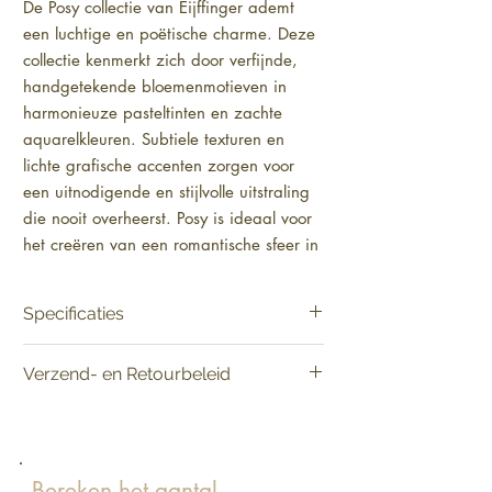
De Posy collectie van Eijffinger ademt 
een luchtige en poëtische charme. Deze 
collectie kenmerkt zich door verfijnde, 
handgetekende bloemenmotieven in 
harmonieuze pasteltinten en zachte 
aquarelkleuren. Subtiele texturen en 
lichte grafische accenten zorgen voor 
een uitnodigende en stijlvolle uitstraling 
die nooit overheerst. Posy is ideaal voor 
het creëren van een romantische sfeer in 
de slaapkamer, een sfeervolle zithoek of 
een vriendelijke ontvangsthal. Met Posy 
Specificaties
geef je jouw interieur moeiteloos een 
frisse, verfijnde uitstraling en een vleugje 
Materiaal:
"Mat | Structuur/reliëf"
Verzend- en Retourbeleid
natuurlijke elegantie.
Materiaal ondergrond:
VLIES [SMARTPapier]
Product:
Verkoop per rol
Levering:
Vandaag besteld, binnen 2-5
Patroonhoogte:
53 cm
werkdagen in huis.
Lijmadvies:
Lijm voor vliesbehang
Retourneren:
Raadpleeg het verzend- en
Lengte:
1000 cm
retourbeleid voor de retourvoorwaarden.
Bereken het aantal