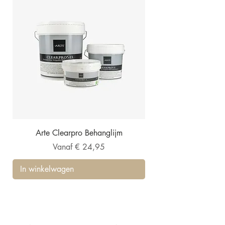
Arte Clearpro Behanglijm
Verkoopprijs
Vanaf
€ 24,95
In winkelwagen