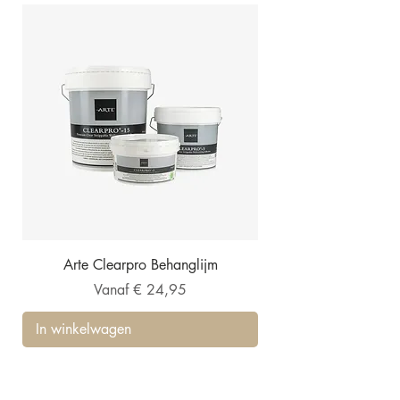
Arte Clearpro Behanglijm
Verkoopprijs
Vanaf
€ 24,95
In winkelwagen