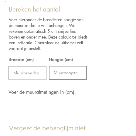
Retourneren:
Raadpleeg het verzend- en
Lijmadvies:
Lijm voor vliesbehang
retourbeleid voor de retourvoorwaarden.
Bereken het aantal
Hoogte:
1000 cm
Breedte:
52 cm
Voer hieronder de breedte en hoogte van
Afmetingen:
Rol van 10 m x 0.52 m = 5.2
de muur in die je wilt behangen. We
m²
rekenen automatisch 5 cm snijverlies
boven en onder mee. Deze calculator biedt
een indicatie. Controleer de uitkomst zelf
voordat je bestelt.
Breedte (cm)
Hoogte (cm)
Voer de muurafmetingen in (cm).
Vergeet de behanglijm niet