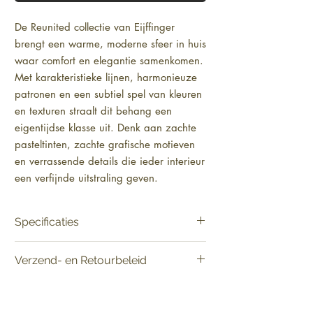
De Reunited collectie van Eijffinger 
brengt een warme, moderne sfeer in huis 
waar comfort en elegantie samenkomen. 
Met karakteristieke lijnen, harmonieuze 
patronen en een subtiel spel van kleuren 
en texturen straalt dit behang een 
eigentijdse klasse uit. Denk aan zachte 
pasteltinten, zachte grafische motieven 
en verrassende details die ieder interieur 
een verfijnde uitstraling geven.

Reunited past bijzonder goed in 
woonkamers, slaapkamers en stijlvolle 
Specificaties
werkomgevingen waar een uitnodigende 
ambiance gewenst is. Kies voor deze 
Materiaal:
"Glad | Mat | Vlies
Verzend- en Retourbeleid
collectie om een tijdloos en sophisticated 
[Smartpaper]"
Materiaal ondergrond:
Vlies [Smartpaper]
fundament te leggen voor verder 
Levering:
Vandaag besteld, binnen 2-5
Product:
Verkoop per rol
interieurdesign.
werkdagen in huis.
Patroonhoogte:
64 cm