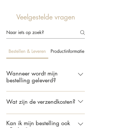
Veelgestelde vragen
Bestellen & Leveren
Productinformatie & Behangkeuze
Wanneer wordt mijn
bestelling geleverd?
Wij leveren jouw bestelling binnen 2 tot
5 werkdagen. Zodra je bestelling
Wat zijn de verzendkosten?
verzonden is, ontvang je een e-mail met
de bevestiging.
Voor bestellingen binnen Nederland
bedragen de verzendkosten €6,95.
Kan ik mijn bestelling ook