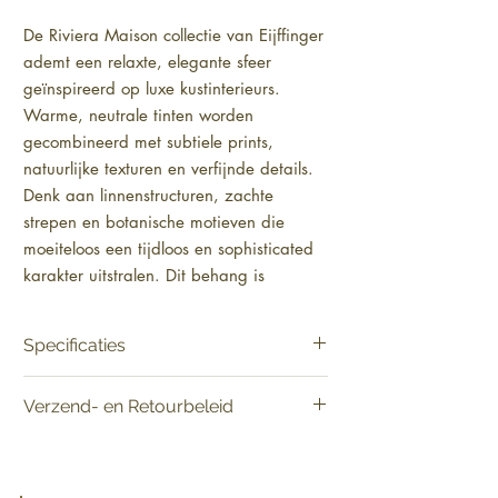
De Riviera Maison collectie van Eijffinger 
ademt een relaxte, elegante sfeer 
geïnspireerd op luxe kustinterieurs. 
Warme, neutrale tinten worden 
gecombineerd met subtiele prints, 
natuurlijke texturen en verfijnde details. 
Denk aan linnenstructuren, zachte 
strepen en botanische motieven die 
moeiteloos een tijdloos en sophisticated 
karakter uitstralen. Dit behang is 
bijzonder geschikt voor woonkamers, 
slaapkamers of iedere ruimte waar rust 
Specificaties
en comfort centraal staan. Breng een 
gevoel van vakantie en stijlvolle 
Materiaal:
Vlies [Smartpaper]
Verzend- en Retourbeleid
ontspanning in huis met Riviera Maison 
Product:
Verkoop per rol
Patroonhoogte:
13.3 cm
en creëer een omgeving waarin het 
Levering:
Vandaag besteld, binnen 2-5
Lijmadvies:
Lijm voor vliesbehang
altijd heerlijk thuiskomen is.
werkdagen in huis.
Lengte:
1000 cm
Retourneren:
Raadpleeg het verzend- en