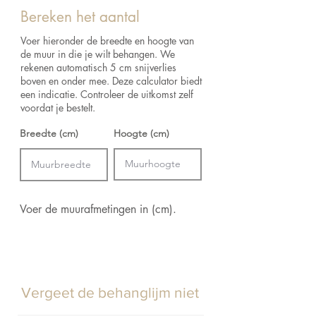
Breedte:
52 cm
retourbeleid voor de retourvoorwaarden.
Bereken het aantal
Afmetingen:
Rol van 10 m x 0.52 m = 5.2
m²
Voer hieronder de breedte en hoogte van
de muur in die je wilt behangen. We
rekenen automatisch 5 cm snijverlies
boven en onder mee. Deze calculator biedt
een indicatie. Controleer de uitkomst zelf
voordat je bestelt.
Breedte (cm)
Hoogte (cm)
Voer de muurafmetingen in (cm).
Vergeet de behanglijm niet