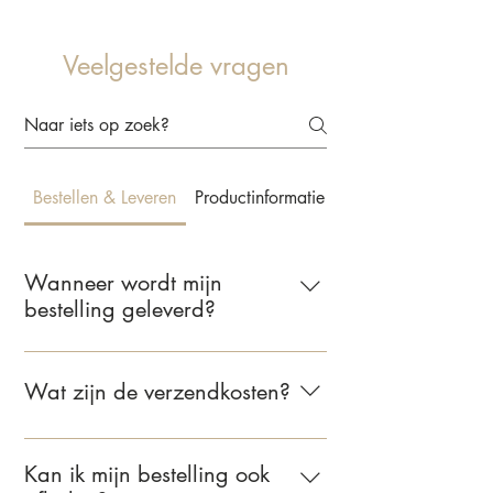
Veelgestelde vragen
Bestellen & Leveren
Productinformatie & Behangkeuze
Wanneer wordt mijn
bestelling geleverd?
Wij leveren jouw bestelling binnen 2 tot
5 werkdagen. Zodra je bestelling
Wat zijn de verzendkosten?
verzonden is, ontvang je een e-mail met
de bevestiging.
Voor bestellingen binnen Nederland
bedragen de verzendkosten €6,95.
Kan ik mijn bestelling ook