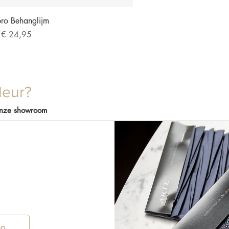
overzicht
pro Behanglijm
pprijs
f
€ 24,95
leur?
onze showroom
en