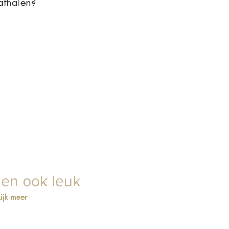
 afhalen?
lkom om je bestelling af te halen in onze showroom aan de Daltons
en, dan zorgen wij dat alles voor je klaarligt.
ien ook leuk
ijk meer