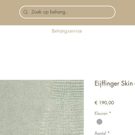
Behangservice
Eijffinger Skin 
Prijs
€ 190,00
Kleuren
*
Aantal
*