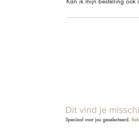
Kan ik mijn bestelling ook
Ja, dat kan! Je bent van harte we
je bestelling aan dat je wilt afhal
Dit vind je missch
Speciaal voor jou geselecteerd.
Bek