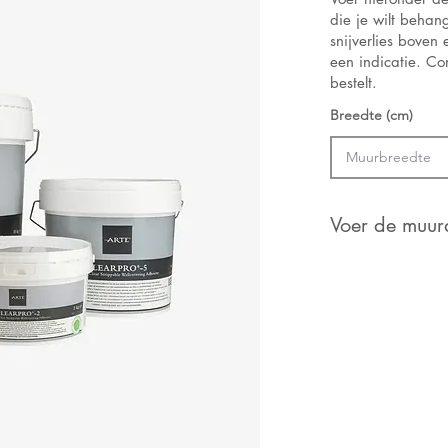
die je wilt beha
snijverlies boven
een indicatie. Con
bestelt.
Breedte (cm)
Voer de muura