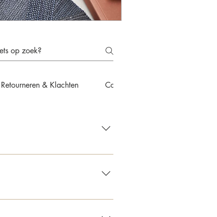
Retourneren & Klachten
Contact & Advies
een e-mail met de bevestiging.
kosten €12,50. Bij bestellingen