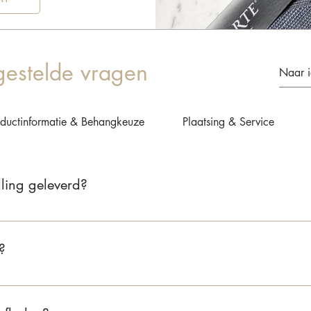
gestelde vragen
oductinformatie & Behangkeuze
Plaatsing & Service
ling geleverd?
 2 tot 5 werkdagen. Zodra je bestelling verzonden is, ontvang je 
?
nd bedragen de verzendkosten €6,95. Voor België zijn de verzend
gratis, zowel in Nederland als België.