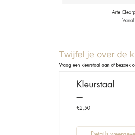
Snel 
Arte Clear
Verkoo
Vana
Twijfel je over de k
Vraag een kleurstaal aan of bezoek 
Kleurstaal
Prijs
€2,50
Details weergev