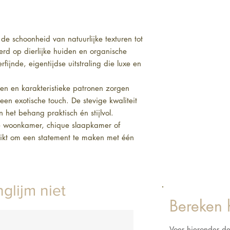
t de schoonheid van natuurlijke texturen tot 
erd op dierlijke huiden en organische 
fijnde, eigentijdse uitstraling die luxe en 
ten en karakteristieke patronen zorgen 
n exotische touch. De stevige kwaliteit 
het behang praktisch én stijlvol.

le woonkamer, chique slaapkamer of 
schikt om een statement te maken met één 
ieur met een bijzondere twist dankzij de 
glijm niet
Bereken 
Voer hieronder d