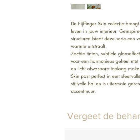
De Eijffinger Skin collectie breng
leven in jouw interieur. Geïnspire
structuren biedt deze serie een ver
warmte uitstraalt.

Zachte tinten, subtiele glanseffec
voor een harmonieus geheel met ee
en licht afwasbare toplaag maken 
Skin past perfect in een sfeervol
stijlvolle hal en is uitermate ge
accentmuur.

Creëer een elegant, tijdloos inter
natuurlijke allure van Skin.
Vergeet de behan