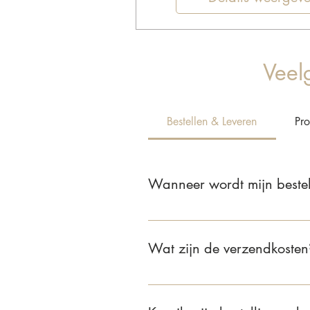
Veel
Bestellen & Leveren
Pr
Wanneer wordt mijn bestel
Wij leveren jouw bestelling binnen
Wat zijn de verzendkosten
Voor bestellingen binnen Nederla
van €75 of meer is de verzending 