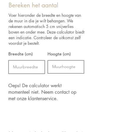
retourbeleid voor de retourvoorwaarden.
Bereken het aantal
Breedte:
186 cm
Afmetingen:
Decor van 2.80 m lang x 1.86
Voer hieronder de breedte en hoogte van
m breed = 5.21 m²
de muur in die je wilt behangen. We
rekenen automatisch 5 cm snijverlies
boven en onder mee. Deze calculator biedt
een indicatie. Controleer de uitkomst zelf
voordat je bestelt.
Breedte (cm)
Hoogte (cm)
Oeps! De calculator werkt
momenteel niet. Neem contact op
met onze klantenservice.