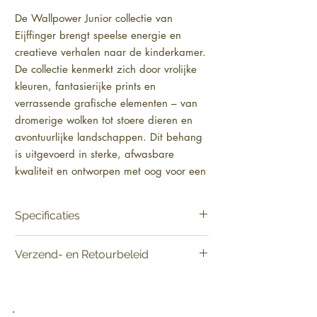
De Wallpower Junior collectie van 
Eijffinger brengt speelse energie en 
creatieve verhalen naar de kinderkamer. 
De collectie kenmerkt zich door vrolijke 
kleuren, fantasierijke prints en 
verrassende grafische elementen – van 
dromerige wolken tot stoere dieren en 
avontuurlijke landschappen. Dit behang 
is uitgevoerd in sterke, afwasbare 
kwaliteit en ontworpen met oog voor een 
kindvriendelijke omgeving. Ideaal voor 
kinderkamers, speelkamers of een 
Specificaties
inspirerende hoek in de woonkamer. Met 
Wallpower Junior geef je de ruimte een 
Materiaal:
Glad
Verzend- en Retourbeleid
persoonlijk en uniek accent, waarin elk 
Materiaal ondergrond:
Vlies [Smartpaper]
Product:
Verkoop per decor
kind zich thuis en vrij voelt om te dromen 
Levering:
Vandaag besteld, binnen 2-5
Patroonhoogte:
geen
en te ontdekken.
werkdagen in huis.
Lijmadvies:
Lijm voor vliesbehang
Retourneren:
Raadpleeg het verzend- en
Lengte:
280 cm