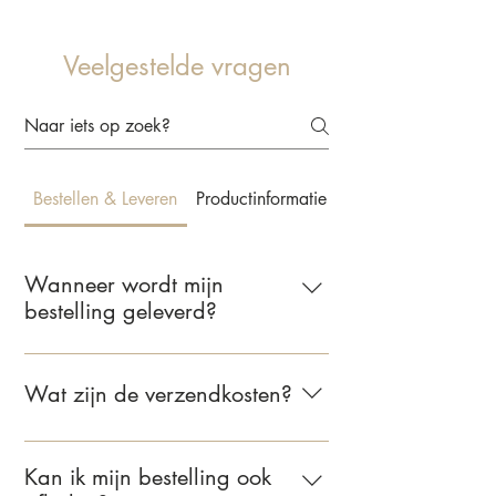
Veelgestelde vragen
Bestellen & Leveren
Productinformatie & Behangkeuze
Wanneer wordt mijn
bestelling geleverd?
Wij leveren jouw bestelling binnen 2 tot
5 werkdagen. Zodra je bestelling
Wat zijn de verzendkosten?
verzonden is, ontvang je een e-mail met
de bevestiging.
Voor bestellingen binnen Nederland
bedragen de verzendkosten €6,95.
Kan ik mijn bestelling ook