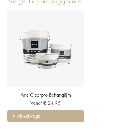
Vergeet de behanglijm niet
Arte Clearpro Behanglijm
Verkoopprijs
Vanaf
€ 24,95
In winkelwagen