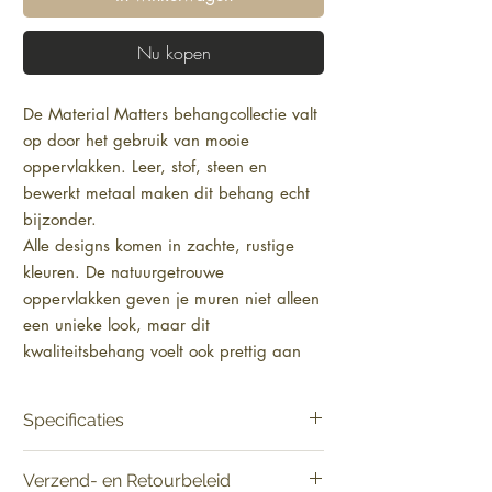
Nu kopen
De Material Matters behangcollectie valt 
op door het gebruik van mooie 
oppervlakken. Leer, stof, steen en 
bewerkt metaal maken dit behang echt 
bijzonder.
Alle designs komen in zachte, rustige 
kleuren. De natuurgetrouwe 
oppervlakken geven je muren niet alleen 
een unieke look, maar dit 
kwaliteitsbehang voelt ook prettig aan 
wanneer je het aanraakt.
Met deze bijzondere wandbekleding 
Specificaties
maak je je ruimte meteen sfeervol en 
stijlvol.
Materiaal:
Muurbekleding op vlies
Verzend- en Retourbeleid
Product:
Verkoop per rol