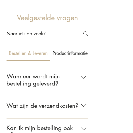
Veelgestelde vragen
Bestellen & Leveren
Productinformatie & Behangkeuze
Wanneer wordt mijn
bestelling geleverd?
Wij leveren jouw bestelling binnen 2 tot
5 werkdagen. Zodra je bestelling
Wat zijn de verzendkosten?
verzonden is, ontvang je een e-mail met
de bevestiging.
Voor bestellingen binnen Nederland
bedragen de verzendkosten €6,95.
Kan ik mijn bestelling ook