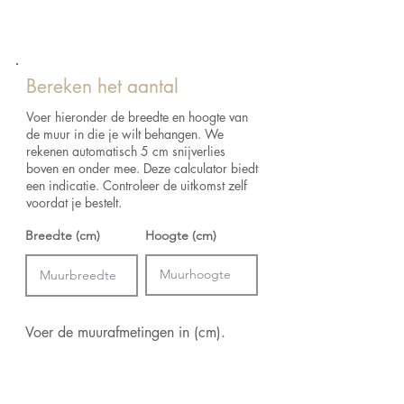
Lengte:
1005 cm
Levering:
Vandaag besteld, binnen 2-5
Breedte:
70 cm
werkdagen in huis.
Afmetingen:
Rol van 10,05 m x 0,70 m = 7
Retourneren:
Raadpleeg het verzend- en
m²
retourbeleid voor de retourvoorwaarden.
Bereken het aantal
Aanzet:
Verspringende aanzet 64/32 cm
Kleur:
Keuze uit verschillende kleuren
Voer hieronder de breedte en hoogte van
Lijm:
Arte Clearpro of een dispersielijm van
de muur in die je wilt behangen. We
goede kwaliteit
rekenen automatisch 5 cm snijverlies
Hoe verlijmen:
Muur inlijmen
boven en onder mee. Deze calculator biedt
Lichtbestendigheid:
Goed lichtbestendig
een indicatie. Controleer de uitkomst zelf
Hoe verwijderen:
voordat je bestelt.
Volledig droog
verwijderbaar
Breedte (cm)
Hoogte (cm)
Onderhoud:
Afwasbaar
Voer de muurafmetingen in (cm).