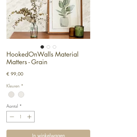
HookedOnWalls Material
Matters - Grain
Prijs
€ 99,00
Kleuren
*
Aantal
*
In winkelwagen