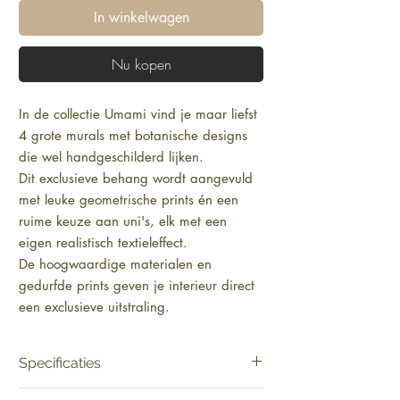
In winkelwagen
Nu kopen
In de collectie Umami vind je maar liefst 
4 grote murals met botanische designs 
die wel handgeschilderd lijken.
Dit exclusieve behang wordt aangevuld 
met leuke geometrische prints én een 
ruime keuze aan uni's, elk met een 
eigen realistisch textieleffect.
De hoogwaardige materialen en 
gedurfde prints geven je interieur direct 
een exclusieve uitstraling.
Met dit stijlvolle behang creëer je een 
stijlvolle en eigentijdse sfeer in elk 
Specificaties
interieur.
Materiaal:
Behang op vlies