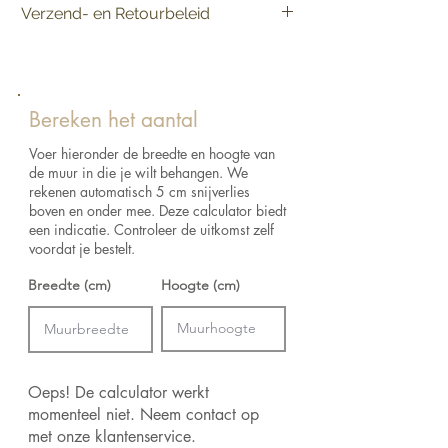
Verzend- en Retourbeleid
Product:
Verkoop per rol
Afmetingen:
Panorama van 408 cm (6 x 68
Levering:
Vandaag besteld, binnen 2-5
cm) x 300 cm = 12,24 m²
werkdagen in huis.
Kleur:
Keuze uit verschillende kleuren
Retourneren:
Raadpleeg het verzend- en
Lijm:
Arte Clearpro of een dispersielijm van
retourbeleid voor de retourvoorwaarden.
Bereken het aantal
goede kwaliteit
Hoe verlijmen:
Muur inlijmen
Voer hieronder de breedte en hoogte van
Lichtbestendigheid:
Goed lichtbestendig
de muur in die je wilt behangen. We
Hoe verwijderen:
Volledig droog
rekenen automatisch 5 cm snijverlies
verwijderbaar
boven en onder mee. Deze calculator biedt
Onderhoud:
Afwasbaar
een indicatie. Controleer de uitkomst zelf
voordat je bestelt.
Breedte (cm)
Hoogte (cm)
Oeps! De calculator werkt
momenteel niet. Neem contact op
met onze klantenservice.