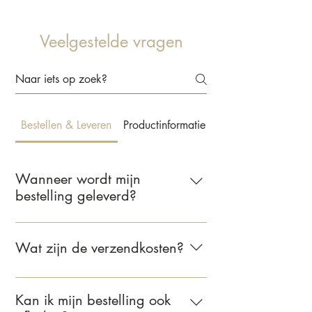
Veelgestelde vragen
Bestellen & Leveren
Productinformatie & Behangkeuze
Wanneer wordt mijn
bestelling geleverd?
Wij leveren jouw bestelling binnen 2 tot
5 werkdagen. Zodra je bestelling
Wat zijn de verzendkosten?
verzonden is, ontvang je een e-mail met
de bevestiging.
Voor bestellingen binnen Nederland
bedragen de verzendkosten €6,95.
Kan ik mijn bestelling ook