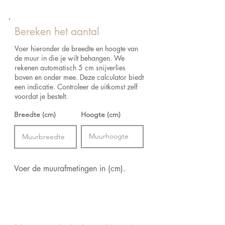
B
reedte:
91,44 cm
werkdagen in huis.
Lengte:
100 cm
Raadpleeg het verzend- en retourbeleid
Bereken het aantal
Aanzet:
Vrije aanzet 0 cm
voor de retourvoorwaarden.
Kleur:
Keuze uit verschillende kleuren
Voer hieronder de breedte en hoogte van
Lijm:
Arte Clearpro of een dispersielijm
de muur in die je wilt behangen. We
van goede kwaliteit
rekenen automatisch 5 cm snijverlies
boven en onder mee. Deze calculator biedt
Hoe verlijmen:
Product bevochtigen,
een indicatie. Controleer de uitkomst zelf
muur inlijmen
voordat je bestelt.
Breedte (cm)
Hoogte (cm)
Voer de muurafmetingen in (cm).