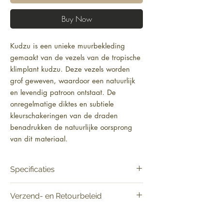
Buy Now
Kudzu is een unieke muurbekleding
gemaakt van de vezels van de tropische
klimplant kudzu. Deze vezels worden
grof geweven, waardoor een natuurlijk
en levendig patroon ontstaat. De
onregelmatige diktes en subtiele
kleurschakeringen van de draden
benadrukken de natuurlijke oorsprong
van dit materiaal.
Specificaties
Product:
Verkoop per meter
Verzend- en Retourbeleid
Materiaal:
Natuurmuurbekleding op
vlies
Vandaag besteld, binnen 2-5