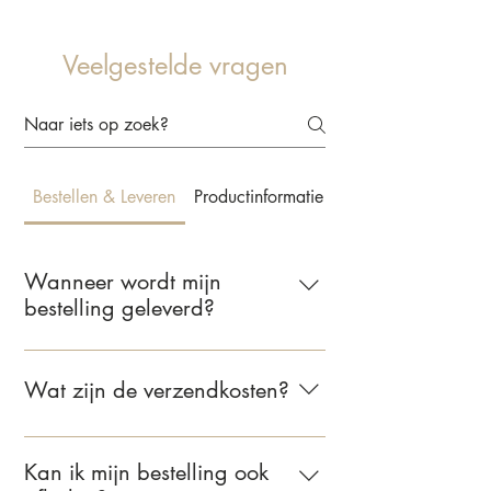
Veelgestelde vragen
Bestellen & Leveren
Productinformatie & Behangkeuze
Wanneer wordt mijn
bestelling geleverd?
Wij leveren jouw bestelling binnen 2 tot
5 werkdagen. Zodra je bestelling
Wat zijn de verzendkosten?
verzonden is, ontvang je een e-mail met
de bevestiging.
Voor bestellingen binnen Nederland
bedragen de verzendkosten €6,95.
Kan ik mijn bestelling ook