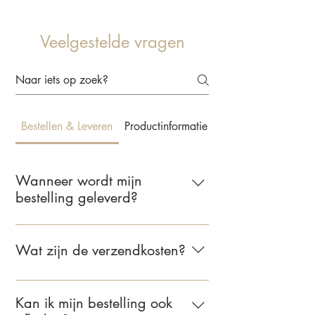
Veelgestelde vragen
Bestellen & Leveren
Productinformatie & Behangkeuze
Wanneer wordt mijn
bestelling geleverd?
Wij leveren jouw bestelling binnen 2 tot
5 werkdagen. Zodra je bestelling
Wat zijn de verzendkosten?
verzonden is, ontvang je een e-mail met
de bevestiging.
Voor bestellingen binnen Nederland
bedragen de verzendkosten €6,95.
Kan ik mijn bestelling ook