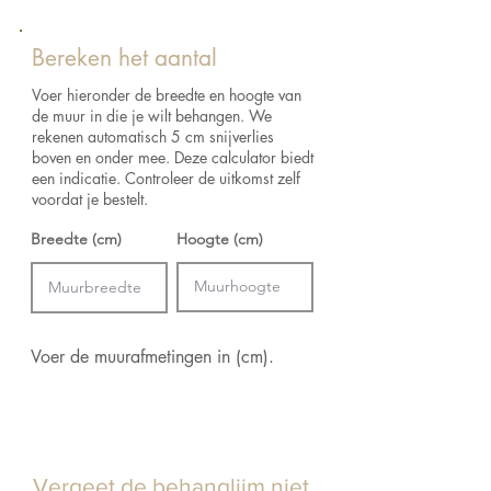
huis.
Aanzet:
Vrije aanzet 0 cm
Raadpleeg het verzend- en retourbeleid voor
Kleur:
Keuze uit verschillende kleuren
de retourvoorwaarden.
Bereken het aantal
Lijm:
Arte Clearpro of een dispersielijm van
goede kwaliteit
Voer hieronder de breedte en hoogte van
Hoe verlijmen: Product bevochtigen, muur
de muur in die je wilt behangen. We
inlijmen
rekenen automatisch 5 cm snijverlies
boven en onder mee. Deze calculator biedt
een indicatie. Controleer de uitkomst zelf
voordat je bestelt.
Breedte (cm)
Hoogte (cm)
Voer de muurafmetingen in (cm).
Vergeet de behanglijm niet