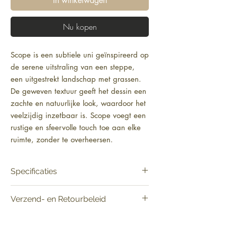
In winkelwagen
Nu kopen
Scope is een subtiele uni geïnspireerd op
de serene uitstraling van een steppe,
een uitgestrekt landschap met grassen.
De geweven textuur geeft het dessin een
zachte en natuurlijke look, waardoor het
veelzijdig inzetbaar is. Scope voegt een
rustige en sfeervolle touch toe aan elke
ruimte, zonder te overheersen.
Specificaties
Product:
Verkoop per meter
Verzend- en Retourbeleid
Materiaal:
Natuurmuurbekleding op vlies
Breedte:
90 cm
Vandaag besteld, binnen 2-5 werkdagen in
Lengte:
100 cm