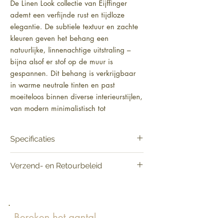
De Linen Look collectie van Eijffinger 
ademt een verfijnde rust en tijdloze 
elegantie. De subtiele textuur en zachte 
kleuren geven het behang een 
natuurlijke, linnenachtige uitstraling – 
bijna alsof er stof op de muur is 
gespannen. Dit behang is verkrijgbaar 
in warme neutrale tinten en past 
moeiteloos binnen diverse interieurstijlen, 
van modern minimalistisch tot 
Scandinavisch en klassiek. Dankzij de 
rustige look creëer je met Linen Look 
Specificaties
eenvoudig een serene basis in 
bijvoorbeeld de woonkamer, slaapkamer 
Materiaal:
Vlies [Smartpaper]
Verzend- en Retourbeleid
of werkkamer. De hoogwaardige 
Product:
Verkoop per rol
Patroonhoogte:
geen
kwaliteit en lichte structuur zorgen voor 
Levering:
Vandaag besteld, binnen 2-5
Lijmadvies:
Lijm voor vliesbehang
een warm en harmonieus interieur waar 
werkdagen in huis.
Lengte:
1000 cm
je steeds opnieuw tot rust komt.
Retourneren:
Raadpleeg het verzend- en
Breedte:
52 cm
retourbeleid voor de retourvoorwaarden.
Bereken het aantal