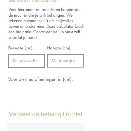
Afmetingen:
Rol van 10 m x 0.52 m = 5.2
m²
Voer hieronder de breedte en hoogte van
de muur in die je wilt behangen. We
rekenen automatisch 5 cm snijverlies
boven en onder mee. Deze calculator biedt
een indicatie. Controleer de uitkomst zelf
voordat je bestelt.
Breedte (cm)
Hoogte (cm)
Voer de muurafmetingen in (cm).
Vergeet de behanglijm niet