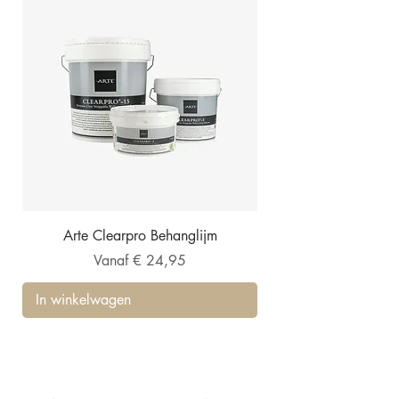
Arte Clearpro Behanglijm
Verkoopprijs
Vanaf
€ 24,95
In winkelwagen