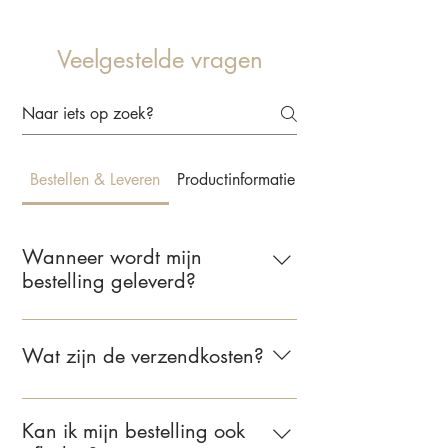
Veelgestelde vragen
Bestellen & Leveren
Productinformatie & Behangkeuze
Wanneer wordt mijn
bestelling geleverd?
Wij leveren jouw bestelling binnen 2 tot
5 werkdagen. Zodra je bestelling
Wat zijn de verzendkosten?
verzonden is, ontvang je een e-mail met
de bevestiging.
Voor bestellingen binnen Nederland
bedragen de verzendkosten €6,95.
Kan ik mijn bestelling ook