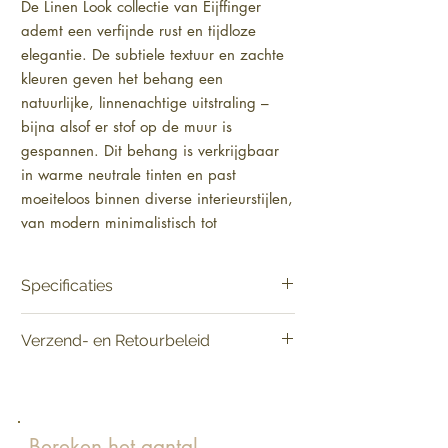
De Linen Look collectie van Eijffinger 
ademt een verfijnde rust en tijdloze 
elegantie. De subtiele textuur en zachte 
kleuren geven het behang een 
natuurlijke, linnenachtige uitstraling – 
bijna alsof er stof op de muur is 
gespannen. Dit behang is verkrijgbaar 
in warme neutrale tinten en past 
moeiteloos binnen diverse interieurstijlen, 
van modern minimalistisch tot 
Scandinavisch en klassiek. Dankzij de 
rustige look creëer je met Linen Look 
Specificaties
eenvoudig een serene basis in 
bijvoorbeeld de woonkamer, slaapkamer 
Materiaal:
Vlies [Smartpaper]
Verzend- en Retourbeleid
of werkkamer. De hoogwaardige 
Product:
Verkoop per rol
Patroonhoogte:
geen
kwaliteit en lichte structuur zorgen voor 
Levering:
Vandaag besteld, binnen 2-5
Lijmadvies:
Lijm voor vliesbehang
een warm en harmonieus interieur waar 
werkdagen in huis.
Lengte:
1000 cm
je steeds opnieuw tot rust komt.
Retourneren:
Raadpleeg het verzend- en
Breedte:
52 cm
retourbeleid voor de retourvoorwaarden.
Bereken het aantal