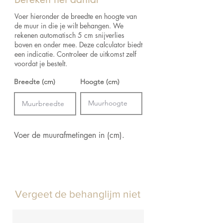
Afmetingen:
Rol van 10 m x 0.52 m = 5.2
m²
Voer hieronder de breedte en hoogte van
de muur in die je wilt behangen. We
rekenen automatisch 5 cm snijverlies
boven en onder mee. Deze calculator biedt
een indicatie. Controleer de uitkomst zelf
voordat je bestelt.
Breedte (cm)
Hoogte (cm)
Voer de muurafmetingen in (cm).
Vergeet de behanglijm niet