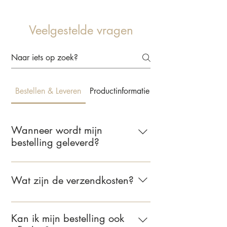
Veelgestelde vragen
Bestellen & Leveren
Productinformatie & Behangkeuze
Wanneer wordt mijn
bestelling geleverd?
Wij leveren jouw bestelling binnen 2 tot
5 werkdagen. Zodra je bestelling
Wat zijn de verzendkosten?
verzonden is, ontvang je een e-mail met
de bevestiging.
Voor bestellingen binnen Nederland
bedragen de verzendkosten €6,95.
Kan ik mijn bestelling ook