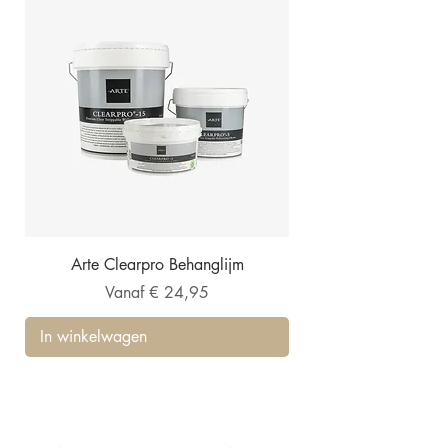
Arte Clearpro Behanglijm
Verkoopprijs
Vanaf
€ 24,95
In winkelwagen