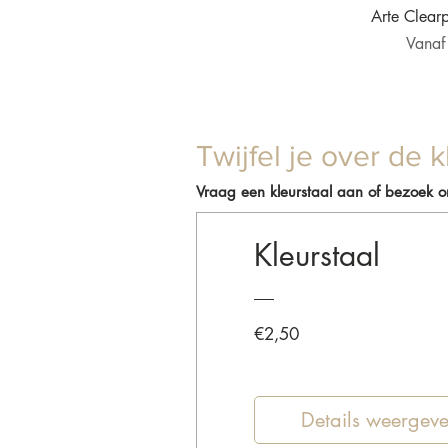
Snel 
Arte Clear
Verkoo
Vana
Twijfel je over de k
Vraag een kleurstaal aan of bezoek 
Kleurstaal
Prijs
€2,50
Details weergev