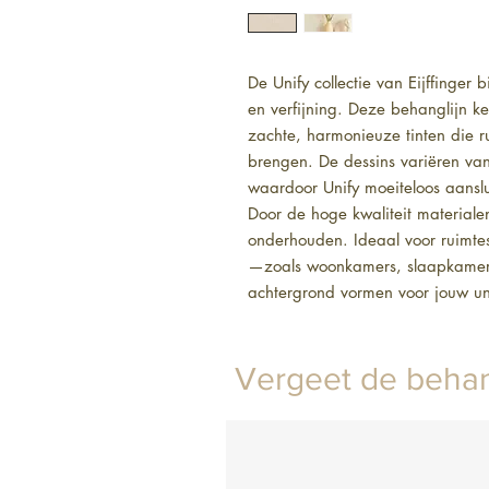
De Unify collectie van Eijffinger 
en verfijning. Deze behanglijn ke
zachte, harmonieuze tinten die ru
brengen. De dessins variëren van 
waardoor Unify moeiteloos aansluit
Door de hoge kwaliteit materiale
onderhouden. Ideaal voor ruimtes 
—zoals woonkamers, slaapkamers 
achtergrond vormen voor jouw uni
Vergeet de behan