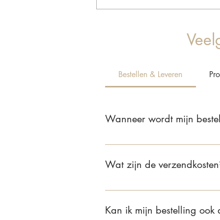
Veel
Bestellen & Leveren
Pr
Wanneer wordt mijn bestel
Wij leveren jouw bestelling binnen
Wat zijn de verzendkosten
Voor bestellingen binnen Nederla
van €75 of meer is de verzending 
Kan ik mijn bestelling ook