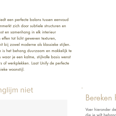
biedt een perfecte balans tussen eenvoud 
nmerkt zich door subtiele structuren en 
st en samenhang in elk interieur 
effen tot licht geweven texturen, 
 bij zowel moderne als klassieke stijlen. 
n is het behang duurzaam en makkelijk te 
waar je een kalme, stijlvolle basis wenst
of werkplekken. Laat Unify de perfecte 
eke woonstijl.
glijm niet
Bereken 
Voer hieronder d
die je wilt beha