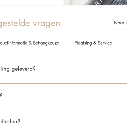
gestelde vragen
oductinformatie & Behangkeuze
Plaatsing & Service
ling geleverd?
 2 tot 5 werkdagen. Zodra je bestelling verzonden is, ontvang je 
?
nd bedragen de verzendkosten €6,95. Voor België zijn de verzend
gratis, zowel in Nederland als België.
 afhalen?