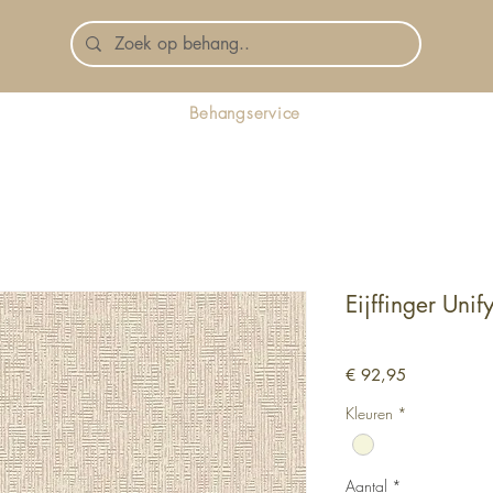
Behangservice
Eijffinger Unify
Prijs
€ 92,95
Kleuren
*
Aantal
*