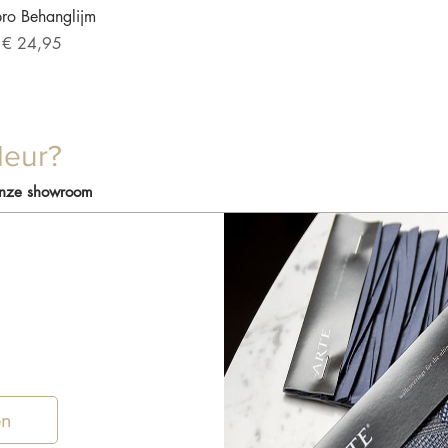
overzicht
pro Behanglijm
pprijs
f
€ 24,95
leur?
onze showroom
en