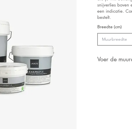
snijverlies boven
een indicatie. Con
bestelt.
Breedte (cm)
Voer de muura