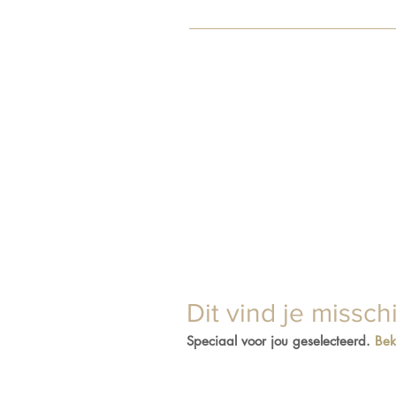
Ja, dat kan! Je bent van harte we
je bestelling aan dat je wilt afhal
Dit vind je missch
Speciaal voor jou geselecteerd.
Bek