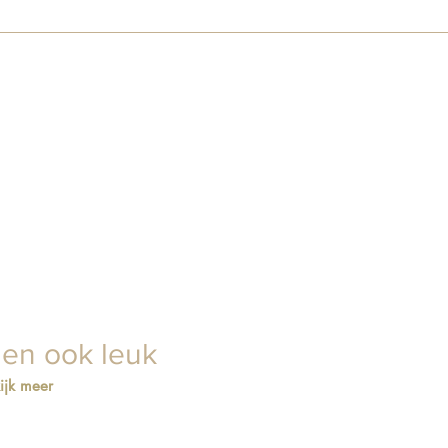
lkom om je bestelling af te halen in onze showroom aan de Daltons
en, dan zorgen wij dat alles voor je klaarligt.
ien ook leuk
ijk meer