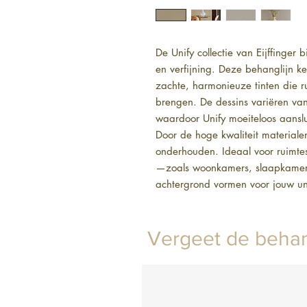
De Unify collectie van Eijffinger 
en verfijning. Deze behanglijn ke
zachte, harmonieuze tinten die ru
brengen. De dessins variëren van 
waardoor Unify moeiteloos aansluit
Door de hoge kwaliteit materiale
onderhouden. Ideaal voor ruimtes 
—zoals woonkamers, slaapkamers 
achtergrond vormen voor jouw uni
Vergeet de behan