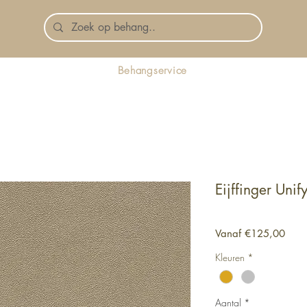
Behangservice
Eijffinger Unify
Verk
Vanaf
€125,00
Kleuren
*
Aantal
*