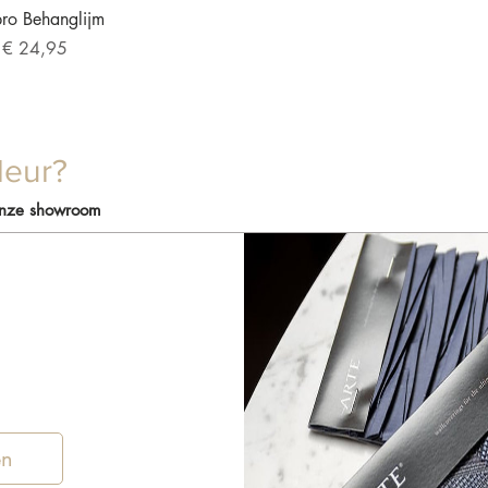
overzicht
pro Behanglijm
pprijs
f
€ 24,95
leur?
onze showroom
en