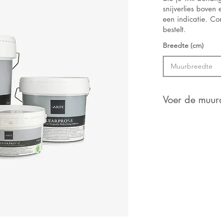
snijverlies boven
een indicatie. Con
bestelt.
Breedte (cm)
Voer de muura