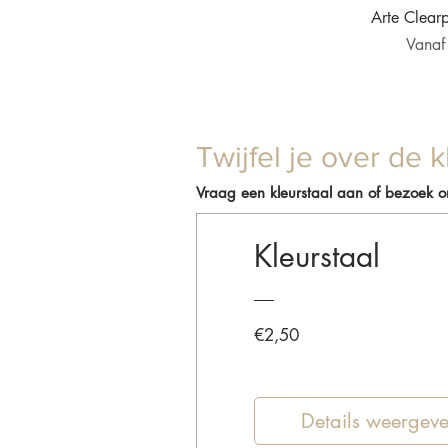
Snel 
Arte Clear
Verkoo
Vana
Twijfel je over de k
Vraag een kleurstaal aan of bezoek 
Kleurstaal
Prijs
€2,50
Details weergev