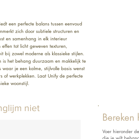
biedt een perfecte balans tussen eenvoud 
nmerkt zich door subtiele structuren en 
st en samenhang in elk interieur 
effen tot licht geweven texturen, 
 bij zowel moderne als klassieke stijlen. 
n is het behang duurzaam en makkelijk te 
waar je een kalme, stijlvolle basis wenst
of werkplekken. Laat Unify de perfecte 
eke woonstijl.
glijm niet
Bereken 
Voer hieronder d
die je wilt beha