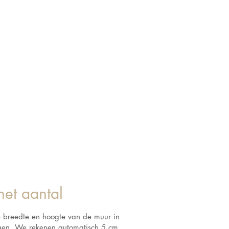
het aantal
e breedte en hoogte van de muur in
ngen. We rekenen automatisch 5 cm