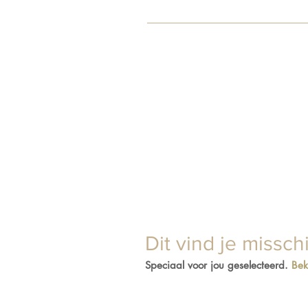
Ja, dat kan! Je bent van harte we
je bestelling aan dat je wilt afhal
Dit vind je missch
Speciaal voor jou geselecteerd.
Bek