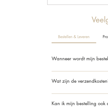
Veel
Bestellen & Leveren
Pr
Wanneer wordt mijn bestel
Wij leveren jouw bestelling binnen
Wat zijn de verzendkosten
Voor bestellingen binnen Nederla
van €75 of meer is de verzending 
Kan ik mijn bestelling ook