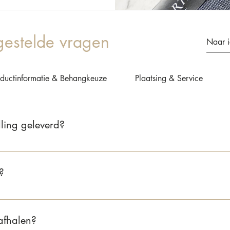
gestelde vragen
oductinformatie & Behangkeuze
Plaatsing & Service
ling geleverd?
 2 tot 5 werkdagen. Zodra je bestelling verzonden is, ontvang je 
?
nd bedragen de verzendkosten €6,95. Voor België zijn de verzend
gratis, zowel in Nederland als België.
 afhalen?