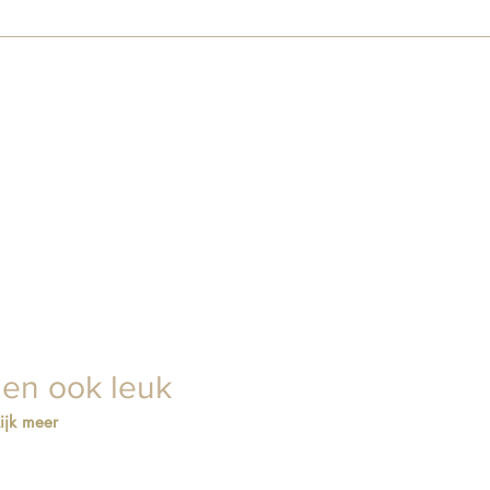
lkom om je bestelling af te halen in onze showroom aan de Daltons
en, dan zorgen wij dat alles voor je klaarligt.
ien ook leuk
ijk meer